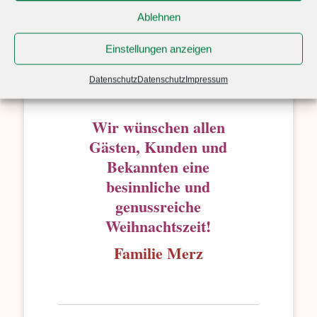
Whisky-Bock-Brauerei-Spezial-Bamberg
Ablehnen
Der besondere Genuss mit einzigartigen
Holz-, Torf- und Whiskyaromen.
Einstellungen anzeigen
Die empfohlene Trinktemperatur liegt bei ca.
12 – 14 °C – hier entfaltet sich der
Datenschutz
Datenschutz
Impressum
einzigartige Geschmack am besten.
Wir wünschen allen
Gästen, Kunden und
Bekannten eine
besinnliche und
genussreiche
Weihnachtszeit!
Familie Merz