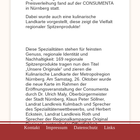
Preisverleihung fand auf der CONSUMENTA
in Nürnberg statt.
Dabei wurde auch eine kulinarische
Landkarte vorgestellt, diese zeigt die Vielfalt
regionaler Spitzenprodukte!
Diese Spezialitäten stehen für feinsten
Genuss, regionale Identität und
Nachhaltigkeit: 169 regionale
Spitzenprodukte tragen nun den Titel
„Unsere Originale“ und zieren die
Kulinarische Landkarte der Metropolregion
Nürnberg. Am Samstag, 26. Oktober wurde
die neue Karte im Rahmen der
Eröffnungsveranstaltung der Consumenta
durch Dr. Ulrich Maly, Oberbürgermeister
der Stadt Nürnberg, Klaus Peter Söllner,
Landrat Landkreis Kulmbach und Sprecher
des Spezialitätenwettbewerbs, und Herbert
Eckstein, Landrat Landkreis Roth und
Sprecher der Regionalkampagne Original
Regional, erstmals der Öffentlichkeit
Kontakt
Impressum
Datenschutz
Links
vorgestellt. Sie steht für die kulinarische
Vielfalt der Region und eine unvergleichbar
hohe Dichte an erstklassigen