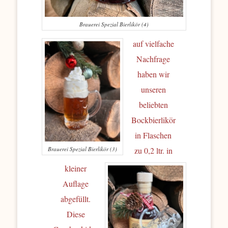
Brauerei Spezial Bierlikör (4)
auf vielfache
Nachfrage
haben wir
unseren
beliebten
Bockbierlikör
in Flaschen
zu 0,2 ltr. in
Brauerei Spezial Bierlikör (3)
kleiner
Auflage
abgefüllt.
Diese