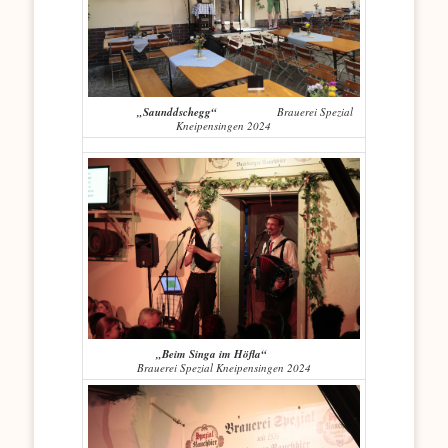
„Saunddschegg“
Brauerei Spezial
Kneipensingen 2024
„Beim Singa im Höfla“
Brauerei Spezial Kneipensingen 2024