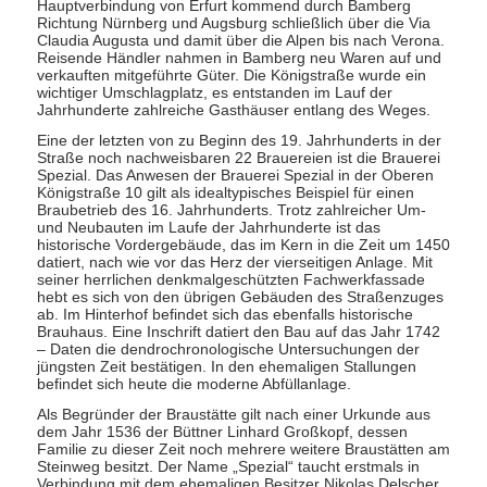
Hauptverbindung von Erfurt kommend durch Bamberg
Richtung Nürnberg und Augsburg schließlich über die Via
Claudia Augusta und damit über die Alpen bis nach Verona.
Reisende Händler nahmen in Bamberg neu Waren auf und
verkauften mitgeführte Güter. Die Königstraße wurde ein
wichtiger Umschlagplatz, es entstanden im Lauf der
Jahrhunderte zahlreiche Gasthäuser entlang des Weges.
Eine der letzten von zu Beginn des 19. Jahrhunderts in der
Straße noch nachweisbaren 22 Brauereien ist die Brauerei
Spezial. Das Anwesen der Brauerei Spezial in der Oberen
Königstraße 10 gilt als idealtypisches Beispiel für einen
Braubetrieb des 16. Jahrhunderts. Trotz zahlreicher Um-
und Neubauten im Laufe der Jahrhunderte ist das
historische Vordergebäude, das im Kern in die Zeit um 1450
datiert, nach wie vor das Herz der vierseitigen Anlage. Mit
seiner herrlichen denkmalgeschützten Fachwerkfassade
hebt es sich von den übrigen Gebäuden des Straßenzuges
ab. Im Hinterhof befindet sich das ebenfalls historische
Brauhaus. Eine Inschrift datiert den Bau auf das Jahr 1742
– Daten die dendrochronologische Untersuchungen der
jüngsten Zeit bestätigen. In den ehemaligen Stallungen
befindet sich heute die moderne Abfüllanlage.
Als Begründer der Braustätte gilt nach einer Urkunde aus
dem Jahr 1536 der Büttner Linhard Großkopf, dessen
Familie zu dieser Zeit noch mehrere weitere Braustätten am
Steinweg besitzt. Der Name „Spezial“ taucht erstmals in
Verbindung mit dem ehemaligen Besitzer Nikolas Delscher