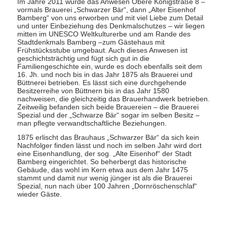
Im Jahre 2011 wurde das Anwesen Obere Königstraße 8 –
vormals Brauerei „Schwarzer Bär“, dann „Alter Eisenhof
Bamberg“ von uns erworben und mit viel Liebe zum Detail
und unter Einbeziehung des Denkmalschutzes – wir liegen
mitten im UNESCO Weltkulturerbe und am Rande des
Stadtdenkmals Bamberg –zum Gästehaus mit
Frühstücksstube umgebaut. Auch dieses Anwesen ist
geschichtsträchtig und fügt sich gut in die
Familiengeschichte ein, wurde es doch ebenfalls seit dem
16. Jh. und noch bis in das Jahr 1875 als Brauerei und
Büttnerei betrieben. Es lässt sich eine durchgehende
Besitzerreihe von Büttnern bis in das Jahr 1580
nachweisen, die gleichzeitig das Brauerhandwerk betrieben.
Zeitweilig befanden sich beide Brauereien – die Brauerei
Spezial und der „Schwarze Bär“ sogar im selben Besitz –
man pflegte verwandtschaftliche Beziehungen.
1875 erlischt das Brauhaus „Schwarzer Bär“ da sich kein
Nachfolger finden lässt und noch im selben Jahr wird dort
eine Eisenhandlung, der sog. „Alte Eisenhof“ der Stadt
Bamberg eingerichtet. So beherbergt das historische
Gebäude, das wohl im Kern etwa aus dem Jahr 1475
stammt und damit nur wenig jünger ist als die Brauerei
Spezial, nun nach über 100 Jahren „Dornröschenschlaf“
wieder Gäste.