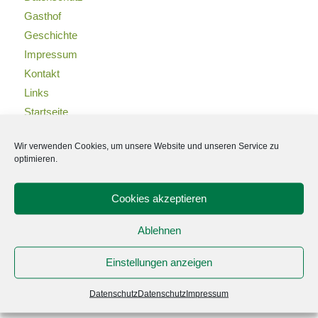
Gasthof
Geschichte
Impressum
Kontakt
Links
Startseite
Umwelt
Wir verwenden Cookies, um unsere Website und unseren Service zu
Zimmer
optimieren.
Cookies akzeptieren
Ablehnen
KATEGORIEN
Einstellungen anzeigen
Aktuell
Allgemein
Datenschutz
Datenschutz
Impressum
Leider schon vorbei